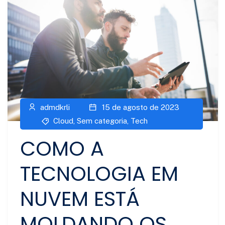
admdkrli
15 de agosto de 2023
Cloud
,
Sem categoria
,
Tech
COMO A
TECNOLOGIA EM
NUVEM ESTÁ
MOLDANDO OS