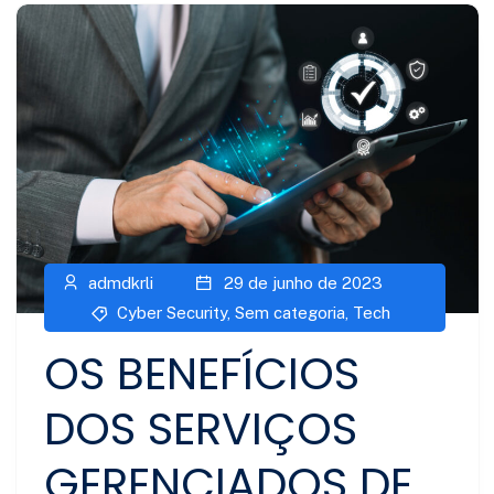
admdkrli
29 de junho de 2023
Cyber Security
,
Sem categoria
,
Tech
OS BENEFÍCIOS
DOS SERVIÇOS
GERENCIADOS DE