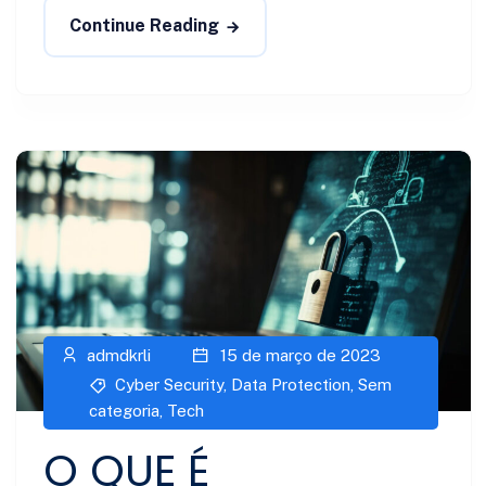
Continue Reading
admdkrli
15 de março de 2023
Cyber Security
,
Data Protection
,
Sem
categoria
,
Tech
O QUE É