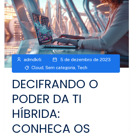
admdkrli
5 de dezembro de 2023
Cloud
,
Sem categoria
,
Tech
DECIFRANDO O
PODER DA TI
HÍBRIDA:
CONHEÇA OS